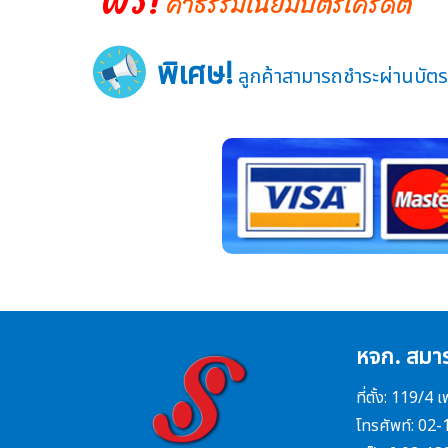
ค่าธรรมเนียมบัตรเครดิต
พิเศษ!
ลูกค้าสามารถชำระผ่านบัตรเ
หจก. สมาร
ที่ตั้ง: 119/
โทรศัพท์: 02-