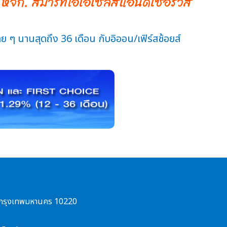
งที่ หจก. สมาร์ทโอเอเซลส์แอนด์เซอร์วิส
 ๆ นานสุดถึง 36 เดือน กับอิออน/เฟิร์สช้อยส์
ขน กรุงเทพมหานคร 10220