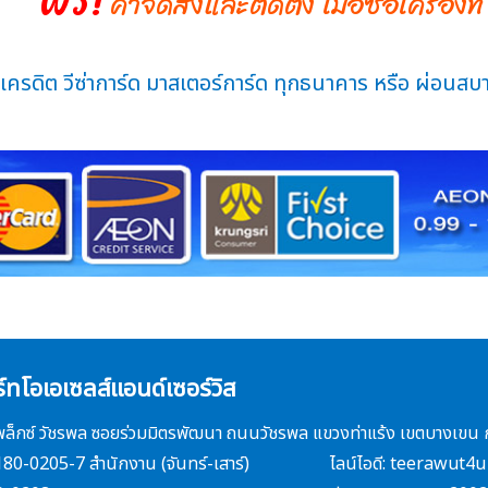
ค่าจัดส่งและติดตั้ง เมื่อซื้อเครื่อ
ครดิต วีซ่าการ์ด มาสเตอร์การ์ด ทุกธนาคาร หรือ ผ่อนสบาย
์ทโอเอเซลส์แอนด์เซอร์วิส
4 เพล็กซ์ วัชรพล ซอยร่วมมิตรพัฒนา ถนนวัชรพล แขวงท่าแร้ง เขตบางเ
180-0205-7 สำนักงาน (จันทร์-เสาร์)
ไลน์ไอดี: teerawut4u